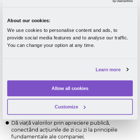
Creează o cultură
About our cookies:
organizațională puternică și
We use cookies to personalise content and ads, to
motivantă
provide social media features and to analyse our traffic.
You can change your option at any time.
O comunicare clară și coerentă despre valorile și
misiunea companiei menține echipele aliniate și
implicate. Platforma de comunicare Mirro
Learn more
stimulează o cultură a entuziasmului și colaborării,
construind o comunitate în care toți se simt
conectați și apreciați.
Allow all cookies
Afișează valorile companiei pe profilurile
angajaților pentru a insufla sentimentul de
Customize
apartenență;
Dă viață valorilor prin apreciere publică,
conectând acțiunile de zi cu zi la principiile
fundamentale ale companiei;