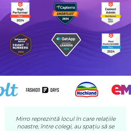
Mirro reprezintă locul în care relațiile
noastre, între colegi, au spațiu să se