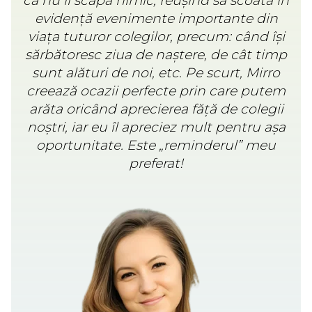
că nu îi scapă nimic, reușind să scoată în
evidență evenimente importante din
viața tuturor colegilor, precum: când își
sărbătoresc ziua de naștere, de cât timp
sunt alături de noi, etc. Pe scurt, Mirro
creează ocazii perfecte prin care putem
arăta oricând aprecierea făță de colegii
noștri, iar eu îl apreciez mult pentru așa
oportunitate. Este „reminderul” meu
preferat!