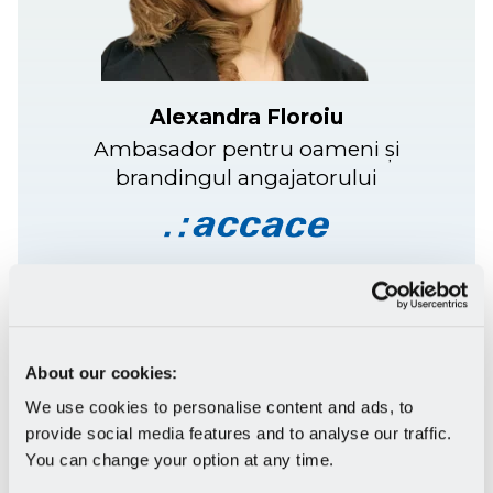
Alexandra Floroiu
Ambasador pentru oameni și
brandingul angajatorului
Citește studiul de caz
About our cookies:
Apreciez în mod special partea de
We use cookies to personalise content and ads, to
engagement, feedback și
provide social media features and to analyse our traffic.
managementul performanței. În plus,
You can change your option at any time.
funcționalitatea Kudos ne-a ajutat să