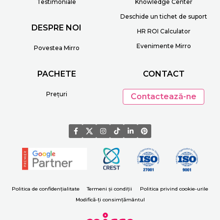
Testimoniale
Knowledge Center
Deschide un tichet de suport
DESPRE NOI
HR ROI Calculator
Evenimente Mirro
Povestea Mirro
PACHETE
CONTACT
Prețuri
Contactează-ne
Politica de confidențialitate
Termeni și condiții
Politica privind cookie-urile
Modifică-ți consimțământul