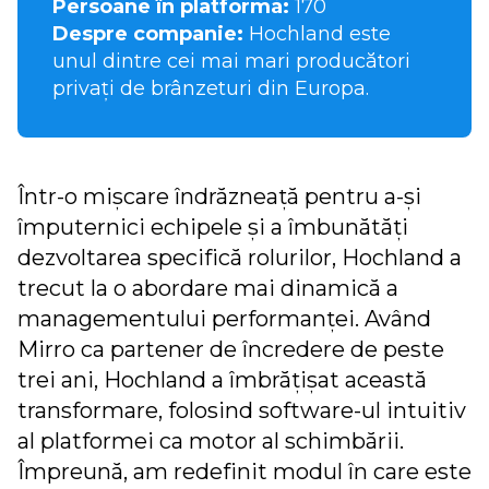
Persoane în platformă:
170
Despre companie:
Hochland este
unul dintre cei mai mari producători
privați de brânzeturi din Europa.
Într-o mișcare îndrăzneață pentru a-și
împuternici echipele și a îmbunătăți
dezvoltarea specifică rolurilor, Hochland a
trecut la o abordare mai dinamică a
managementului performanței. Având
Mirro ca partener de încredere de peste
trei ani, Hochland a îmbrățișat această
transformare, folosind software-ul intuitiv
al platformei ca motor al schimbării.
Împreună, am redefinit modul în care este