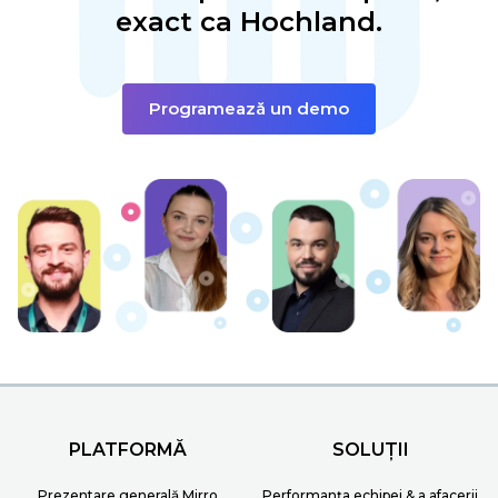
exact ca Hochland.
Programează un demo
PLATFORMĂ
SOLUȚII
Prezentare generală Mirro
Performanța echipei & a afacerii