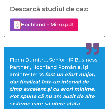
Descarcă studiul de caz:
Hochland - Mirro.pdf
Florin Dumitru, Senior HR Business
Partner , Hochland România, își
amintește
:
"A fost un efort major,
dar finalizat într-un interval de
timp excelent și cu erori minime.
Pot spune că nu am auzit de alte
sisteme care să ofere atâta