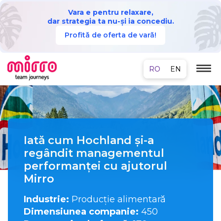
Vara e pentru relaxare,
dar strategia ta nu-și ia concediu.
Profită de oferta de vară!
Iată cum Hochland și-a
regândit managementul
performanței
cu ajutorul
Mirro
Industrie:
Producție alimentară
Dimensiunea companie:
450