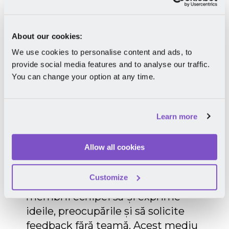
managerii să creeze un obicei din a
purta conversații calitative,
orientate spre dezvoltare. Astfel,
About our cookies:
echipele de HR și leadership de la
We use cookies to personalise content and ads, to
Hochland se pot concentra pe
provide social media features and to analyse our traffic.
dezvoltarea continuă a angajaților
You can change your option at any time.
pe tot parcursul anului.
Mirro a încurajat o cultură a
Learn more
dialogului deschis și constructiv,
prin check-in-uri regulate de
Allow all cookies
performanță. Cadrele structurate,
dar flexibile, creează un sentiment
Customize
de siguranță psihologică, încurajând
membrii echipei să-și exprime
ideile, preocupările și să solicite
feedback fără teamă. Acest mediu