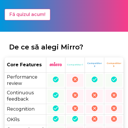
Fă quizul acum!
De ce să alegi Mirro?
Core Features
Competitor
Competitor
Competitor
Performance
review
Continuous
feedback
Recognition
OKRs