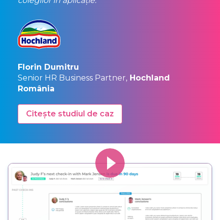
colegilor în aplicație.
Florin Dumitru
Senior HR Business Partner,
Hochland
România
Citește studiul de caz