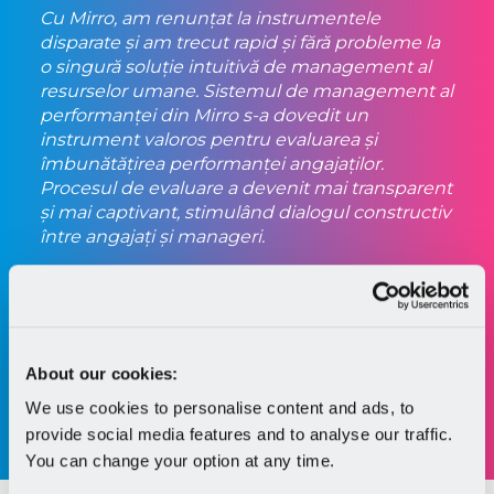
Cu Mirro, am renunțat la instrumentele
disparate și am trecut rapid și fără probleme la
o singură soluție intuitivă de management al
resurselor umane. Sistemul de management al
performanței din Mirro s-a dovedit un
instrument valoros pentru evaluarea și
îmbunătățirea performanței angajaților.
Procesul de evaluare a devenit mai transparent
și mai captivant, stimulând dialogul constructiv
între angajați și manageri.
About our cookies:
Andreea Niculcea
Chief Operating Officer la
pastel
We use cookies to personalise content and ads, to
provide social media features and to analyse our traffic.
You can change your option at any time.