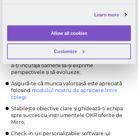
Software smart pentru
Learn more
managementul performanței
Dezvoltă-ți echipa, crește productivitatea și atinge-
Allow all cookies
ți obiectivele de business cu soluția noastră
eficientă.
Customize
Folosește
platforma de feedback Mirro
pentru
a-ți încuraja oamenii să-și exprime
perspectivele și să evolueze;
Asigură-te că munca valoroasă este apreciată
folosind
modulul nostru de apreciere între
colegi;
Stabilește obiective clare și ghidează-ți echipa
spre succes cu instrumentele OKR oferite de
Mirro;
Check-in-uri personalizabile: software-ul