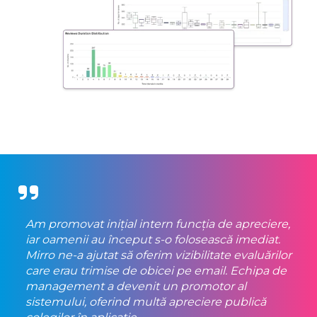
Am promovat inițial intern funcția de apreciere,
iar oamenii au început s-o folosească imediat.
Mirro ne-a ajutat să oferim vizibilitate evaluărilor
care erau trimise de obicei pe email. Echipa de
management a devenit un promotor al
sistemului, oferind multă apreciere publică