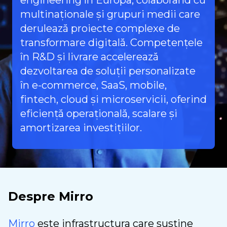
multinaționale și grupuri medii care
derulează proiecte complexe de
transformare digitală. Competențele
în R&D și livrare accelerează
dezvoltarea de soluții personalizate
în e-commerce, SaaS, mobile,
fintech, cloud și microservicii, oferind
eficiență operațională, scalare și
amortizarea investițiilor.
Despre Mirro
Mirro
este infrastructura care susține