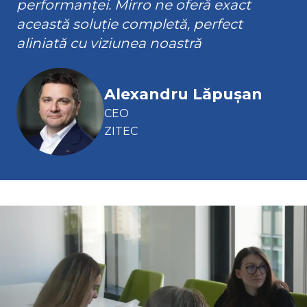
performanței. Mirro ne oferă exact
această soluție completă, perfect
aliniată cu viziunea noastră
Alexandru Lăpușan
CEO
ZITEC