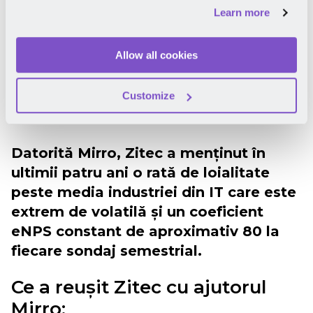
periodice și obiective (OKR), nivelul
Learn more
de comunicare transparentă în Zitec a
crescut. În contextul creșterii
Allow all cookies
accelerate din ultimii ani, combinată
cu schimbările aduse de pandemie,
Customize
alinierea și transparența au devenit
elemente cheie în cultura Zitec.
Datorită Mirro, Zitec a menținut în
ultimii patru ani o rată de loialitate
peste media industriei din IT care este
extrem de volatilă și un coeficient
eNPS constant de aproximativ 80 la
fiecare sondaj semestrial.
Ce a reușit Zitec cu ajutorul
Mirro: