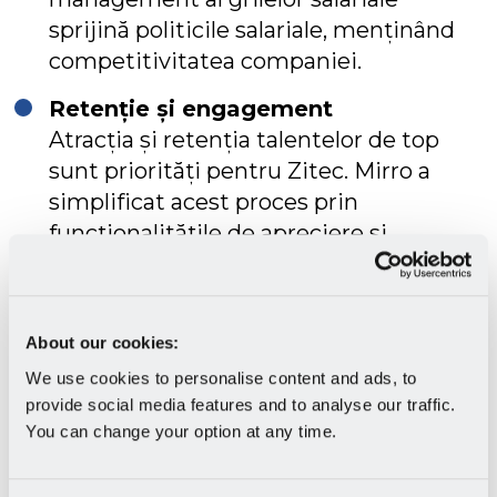
sprijină politicile salariale, menținând
competitivitatea companiei.
Retenție și engagement
Atracția și retenția talentelor de top
sunt priorități pentru Zitec. Mirro a
simplificat acest proces prin
funcționalitățile de apreciere și
feedback care sunt aliniate la valorile
companiei. Platforma susține
diversitatea, colaborarea și impactul
About our cookies:
pozitiv în echipă.
We use cookies to personalise content and ads, to
Cultura organizațională
provide social media features and to analyse our traffic.
You can change your option at any time.
Odată ce s-a pus accentul pe
feedback deschis, check-inuri