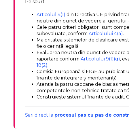
Pe scurt
Articolul 4(1)
din Directiva UE privind tran
neutre din punct de vedere al genului, co
Cele patru criterii obligatorii sunt com
subevaluate, conform
Articolului 4(4)
.
Majoritatea sistemelor de clasificare exi
fie o cerință legală.
Evaluarea neutră din punct de vedere al
raportare conform
Articolului 9(1)(g)
, e
18(2)
.
Comisia Europeană și EIGE au publicat u
înainte de integrare și mentenanță.
Atenție la patru capcane de bias: asimet
competențele non-tehnice tratate ca tră
Construiește sistemul înainte de audit. Ca
Sari direct la
procesul pas cu pas de constr