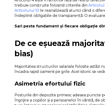
Articolul 4 este în amonte față de restul directiv
trebuie construite folosind criteriile din
Articolul
Articolului 10
le reanalizează atunci când o dife
îndeplinit obligațiile de transparență. O evalua
Sari peste fundament și fiecare obligație din
De ce eșuează majoritat
bias)
Majoritatea structurilor salariale folosite astă
încadra rapid oamenii pe grile. Acel istoric se ved
Asimetria efortului fizic
Posturile din depozite primesc adesea puncte pentru 
îngrijire a copiilor și a persoanelor în vârstă, de o