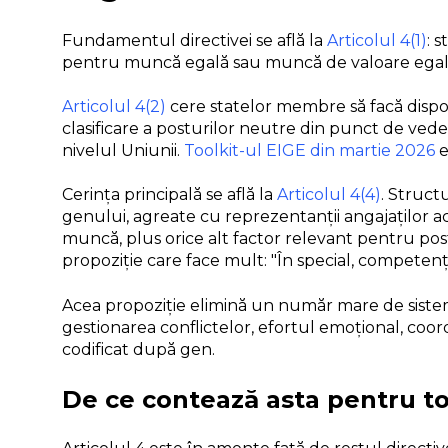
Fundamentul directivei se află la
Articolul 4(1)
: 
pentru muncă egală sau muncă de valoare egală.
Articolul 4(2)
cere statelor membre să facă dispon
clasificare a posturilor neutre din punct de vede
nivelul Uniunii.
Toolkit-ul EIGE din martie 2026
e
Cerința principală se află la
Articolul 4(4)
. Struct
genului, agreate cu reprezentanții angajaților aco
muncă, plus orice alt factor relevant pentru post
propoziție care face mult: "În special, compete
Acea propoziție elimină un număr mare de siste
gestionarea conflictelor, efortul emoțional, coor
codificat după gen.
De ce contează asta pentru to