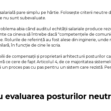
salarială pare simplu pe hârtie. Folosește criterii neutre
ce nu sunt subevaluate.
roblema abia când auditul echității salariale produce rez
nainte ca cineva să întrebe dacă "competențele de comunic
 Rolurile de referință au fost alese din inginerie, unde m
ară, în funcție de cine le scria.
ilii de compensații și proprietarii arhitecturii posturilo
ră ce cere de fapt Articolul 4, de ce majoritatea sistemel
și un proces pas cu pas pentru un sistem care rezistă. Pe
u evaluarea posturilor neut