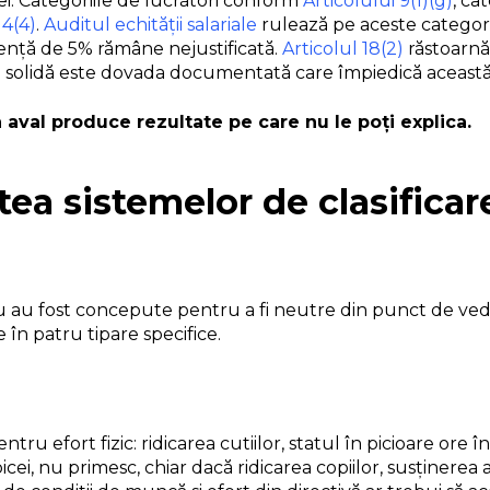
ei. Categoriile de lucrători conform
Articolului 9(1)(g)
, ca
 4(4)
.
Auditul echității salariale
rulează pe aceste categori
rență de 5% rămâne nejustificată.
Articolul 18(2)
răstoarnă 
re solidă este dovada documentată care împiedică această
 aval produce rezultate pe care nu le poți explica.
ea sistemelor de clasifica
zi nu au fost concepute pentru a fi neutre din punct de v
e în patru tipare specifice.
efort fizic: ridicarea cutiilor, statul în picioare ore într
bicei, nu primesc, chiar dacă ridicarea copiilor, susținerea 