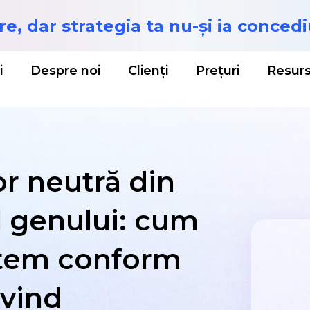
re,
dar strategia ta nu-și ia concedi
i
Despre noi
Clienți
Prețuri
Resur
or neutră din
l genului: cum
istem conform
ivind