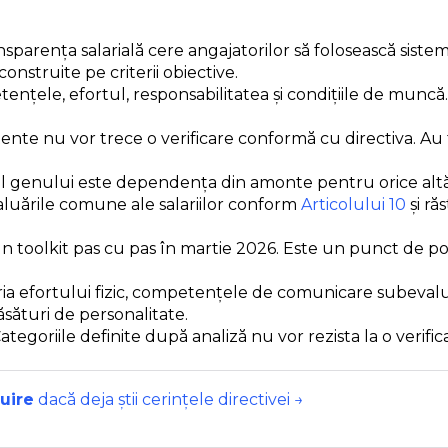
sparența salarială cere angajatorilor să folosească sisteme
nstruite pe criterii obiective.
petențele, efortul, responsabilitatea și condițiile de mun
stente nu vor trece o verificare conformă cu directiva. Au
 genului este dependența din amonte pentru orice altă ob
valuările comune ale salariilor conform
Articolului 10
și ră
n toolkit pas cu pas în martie 2026. Este un punct de po
ria efortului fizic, competențele de comunicare subevalua
sături de personalitate.
tegoriile definite după analiză nu vor rezista la o verifica
uire
dacă deja știi cerințele directivei →