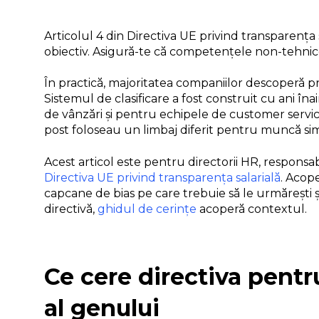
Articolul 4 din Directiva UE privind transparența 
obiectiv. Asigură-te că competențele non-tehni
În practică, majoritatea companiilor descoperă p
Sistemul de clasificare a fost construit cu ani î
de vânzări și pentru echipele de customer service.
post foloseau un limbaj diferit pentru muncă simil
Acest articol este pentru directorii HR, responsab
Directiva UE privind transparența salarială
. Acope
capcane de bias pe care trebuie să le urmărești 
directivă,
ghidul de cerințe
acoperă contextul.
Ce cere directiva pentr
al genului