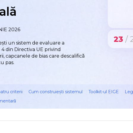
ală
NIE 2026
23
/ 
ști un sistem de evaluare a
 4 din Directiva UE privind
rii, capcanele de bias care descalifică
cu pas.
atru criterii
Cum construiești sistemul
Toolkit-ul EIGE
Leg
imentară