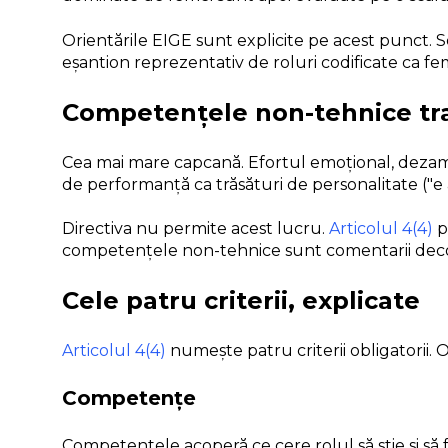
Orientările EIGE sunt explicite pe acest punct. S
eșantion reprezentativ de roluri codificate ca fem
Competențele non-tehnice trat
Cea mai mare capcană. Efortul emoțional, dezamorsa
de performanță ca trăsături de personalitate ("e 
Directiva nu permite acest lucru.
Articolul 4(4)
p
competențele non-tehnice sunt comentarii decorat
Cele patru criterii, explicate
Articolul 4(4)
numește patru criterii obligatorii. 
Competențe
Competențele acoperă ce cere rolul să știe și să 