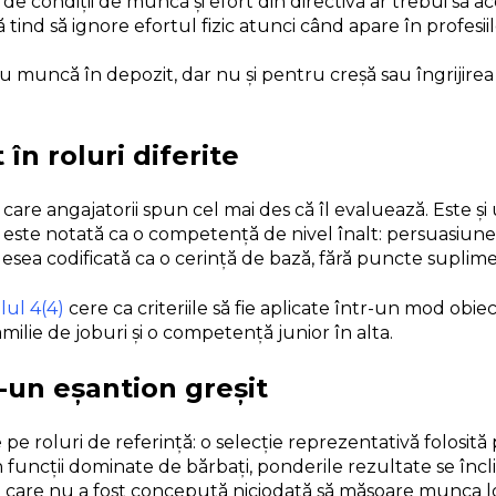
iile de condiții de muncă și efort din directivă ar trebui s
 tind să ignore efortul fizic atunci când apare în profesiile
uncă în depozit, dar nu și pentru creșă sau îngrijirea bă
în roluri diferite
re angajatorii spun cel mai des că îl evaluează. Este și u
ste notată ca o competență de nivel înalt: persuasiune,
sea codificată ca o cerință de bază, fără puncte suplimen
lul 4(4)
cere ca criteriile să fie aplicate într-un mod obi
milie de joburi și o competență junior în alta.
r-un eșantion greșit
e roluri de referință: o selecție reprezentativă folosită pe
n funcții dominate de bărbați, ponderile rezultate se încli
 care nu a fost concepută niciodată să măsoare munca lo