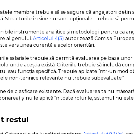
statele membre trebuie să se asigure că angajatorii dețin 
 Structurile în sine nu sunt opționale. Trebuie să perm
ibile instrumente analitice și metodologii pentru ca anga
re al genului.
Articolul 4(3)
autorizează Comisia Europeană
ste versiunea curentă a acelor orientări.
urile salariale trebuie să permită evaluarea pe baza unor 
lo unde aceștia există. Criteriile trebuie să includă compe
ul sau funcția specifică. Trebuie aplicate într-un mod ob
nțele non-tehnice relevante nu trebuie subevaluate."
me de clasificare existente. Dacă evaluarea ta nu măsoa
donarea) și nu le aplică în toate rolurile, sistemul nu e
t restul