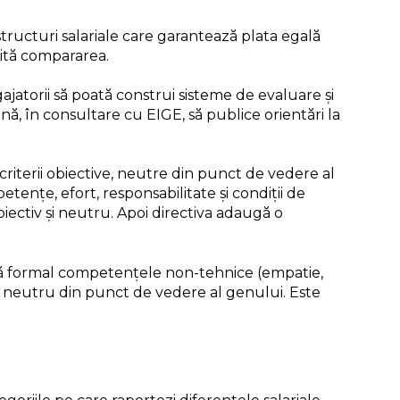
structuri salariale care garantează plata egală
ită compararea.
jatorii să poată construi sisteme de evaluare și
, în consultare cu EIGE, să publice orientări la
criterii obiective, neutre din punct de vedere al
tențe, efort, responsabilitate și condiții de
iectiv și neutru. Apoi directiva adaugă o
ră formal competențele non-tehnice (empatie,
ste neutru din punct de vedere al genului. Este