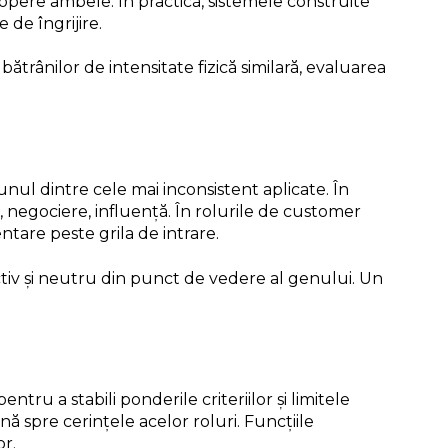
ă acopere ambele. În practică, sistemele construite
 de îngrijire.
trânilor de intensitate fizică similară, evaluarea
nul dintre cele mai inconsistent aplicate. În
 negociere, influență. În rolurile de customer
tare peste grila de intrare.
ectiv și neutru din punct de vedere al genului. Un
ntru a stabili ponderile criteriilor și limitele
nă spre cerințele acelor roluri. Funcțiile
r.