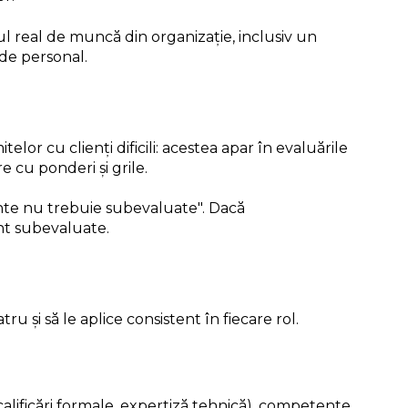
ul real de muncă din organizație, inclusiv un
 de personal.
lor cu clienți dificili: acestea apar în evaluările
 cu ponderi și grile.
nte nu trebuie subevaluate". Dacă
unt subevaluate.
 și să le aplice consistent în fiecare rol.
calificări formale, expertiză tehnică), competențe