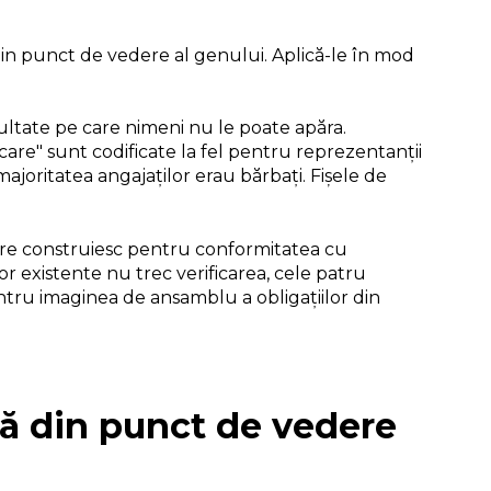
 din punct de vedere al genului. Aplică-le în mod
ultate pe care nimeni nu le poate apăra.
are" sunt codificate la fel pentru reprezentanții
ajoritatea angajaților erau bărbați. Fișele de
r care construiesc pentru conformitatea cu
or existente nu trec verificarea, cele patru
ntru imaginea de ansamblu a obligațiilor din
ră din punct de vedere