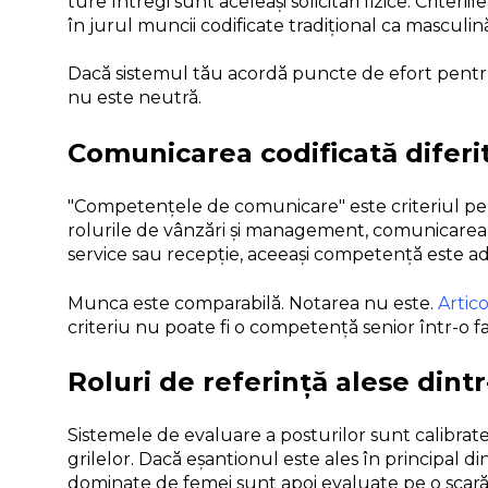
ture întregi sunt aceleași solicitări fizice. Criter
în jurul muncii codificate tradițional ca masculină
Dacă sistemul tău acordă puncte de efort pentru m
nu este neutră.
Comunicarea codificată diferit 
"Competențele de comunicare" este criteriul pe ca
rolurile de vânzări și management, comunicarea e
service sau recepție, aceeași competență este ade
Munca este comparabilă. Notarea nu este.
Artico
criteriu nu poate fi o competență senior într-o fa
Roluri de referință alese dint
Sistemele de evaluare a posturilor sunt calibrate p
grilelor. Dacă eșantionul este ales în principal di
dominate de femei sunt apoi evaluate pe o scară