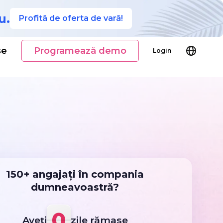
u.
Profită de oferta de vară!
se
Programează demo
Login
150+ angajați în compania
dumneavoastră?
0
Aveți
zile rămase