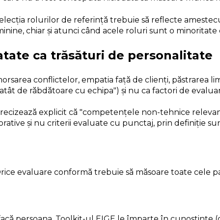
elecția rolurilor de referință trebuie să reflecte amestec
inine, chiar și atunci când acele roluri sunt o minoritate
ate ca trăsături de personalitate
rea conflictelor, empatia față de clienți, păstrarea limite
atât de răbdătoare cu echipa") și nu ca factori de evaluare
recizează explicit că "competențele non-tehnice releva
ive și nu criterii evaluate cu punctaj, prin definiție s
Orice evaluare conformă trebuie să măsoare toate cele patru
facă persoana. Toolkit-ul EIGE le împarte în cunoștințe (