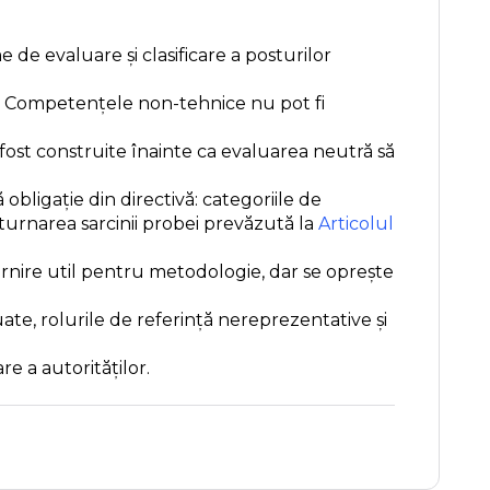
 de evaluare și clasificare a posturilor
că. Competențele non-tehnice nu pot fi
 fost construite înainte ca evaluarea neutră să
ligație din directivă: categoriile de
sturnarea sarcinii probei prevăzută la
Articolul
rnire util pentru metodologie, dar se oprește
te, rolurile de referință nereprezentative și
re a autorităților.