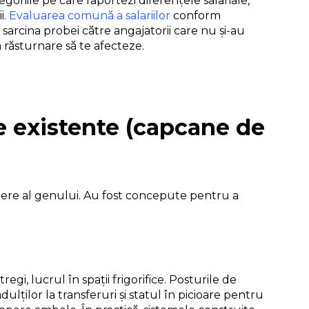
tegoriile pe care raportezi diferențele salariale,
i.
Evaluarea comună a salariilor
conform
sarcina probei către angajatorii care nu și-au
 răsturnare să te afecteze.
re existente (capcane de
edere al genului. Au fost concepute pentru a
egi, lucrul în spații frigorifice. Posturile de
adulților la transferuri și statul în picioare pentru